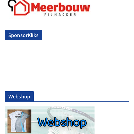
SponsorKliks
Webshop