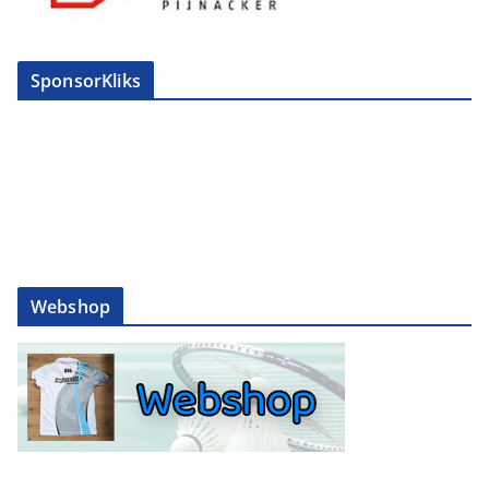
SponsorKliks
Webshop