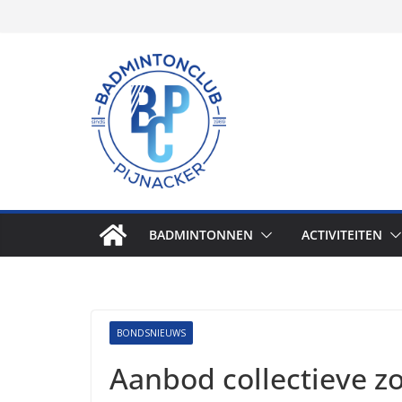
Skip
to
content
BADMINTONNEN
ACTIVITEITEN
BONDSNIEUWS
Aanbod collectieve z