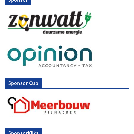
Sponsor
Sponsor Cup
SponsorKliks