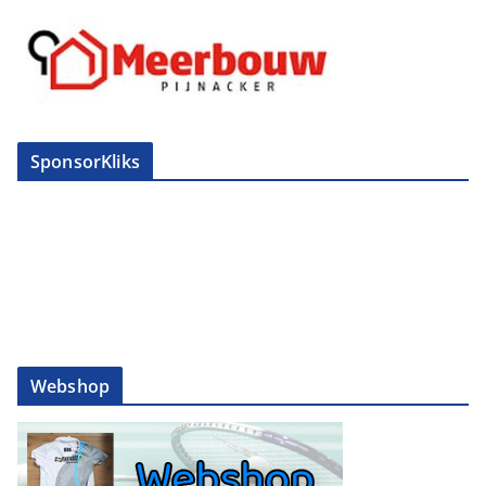
SponsorKliks
Webshop