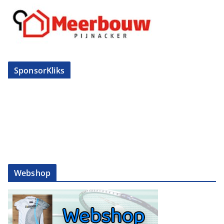
SponsorKliks
Webshop