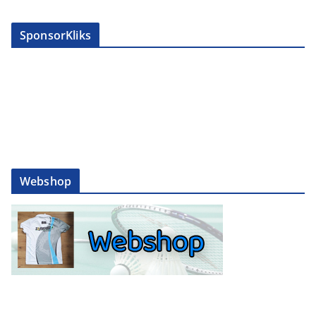
SponsorKliks
Webshop