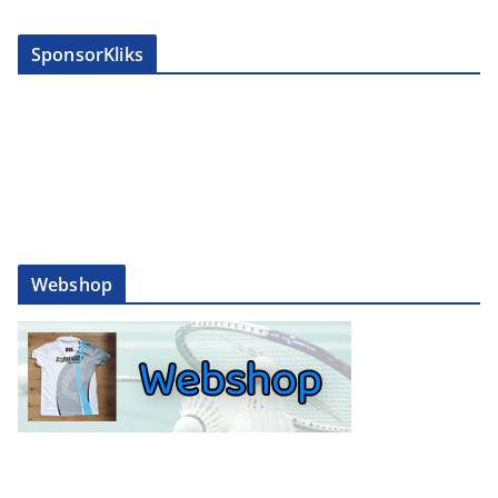
SponsorKliks
Webshop