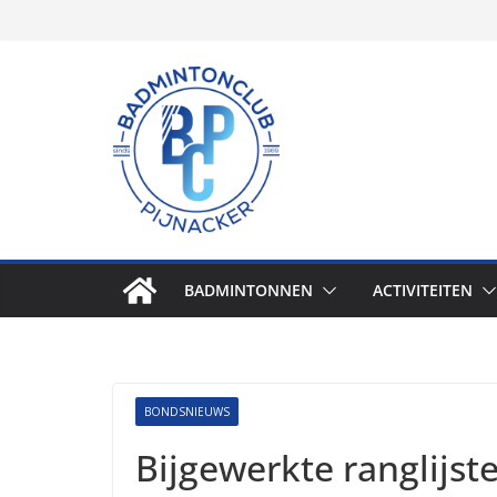
Skip
to
content
BADMINTONNEN
ACTIVITEITEN
BONDSNIEUWS
Bijgewerkte ranglijst