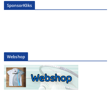
SponsorKliks
Webshop