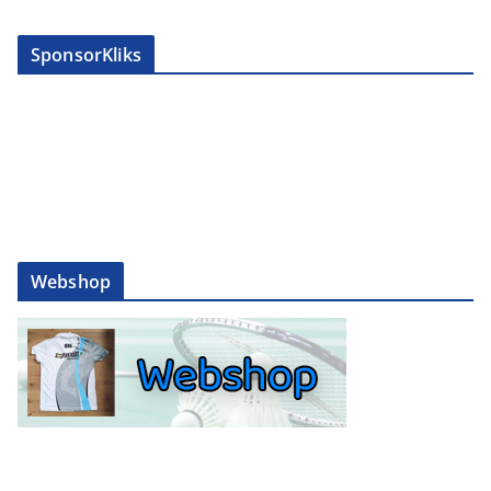
SponsorKliks
Webshop