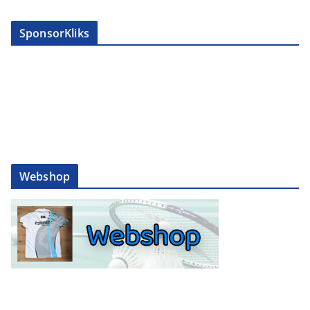
SponsorKliks
Webshop