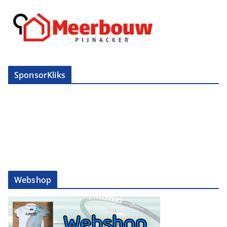
SponsorKliks
Webshop