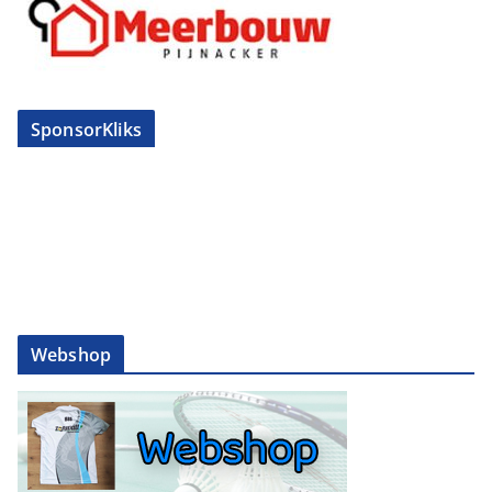
SponsorKliks
Webshop