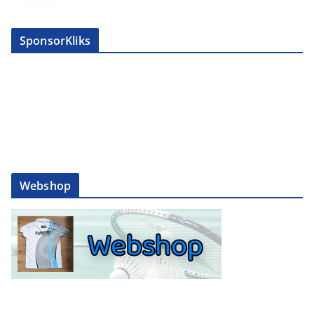
SponsorKliks
Webshop