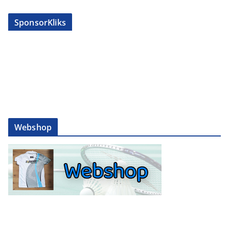
SponsorKliks
Webshop