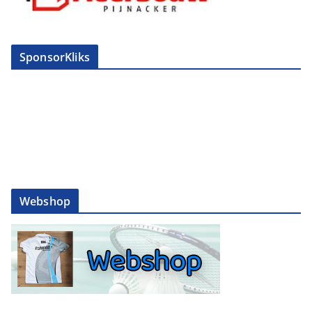
SponsorKliks
Webshop