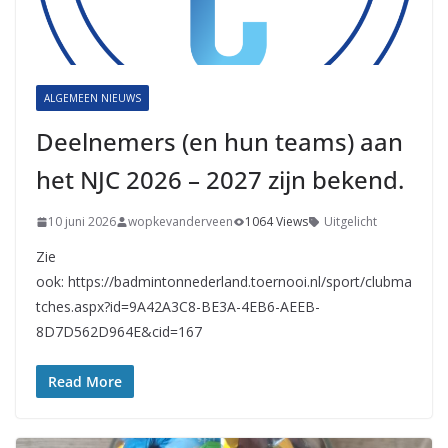
ALGEMEEN NIEUWS
Deelnemers (en hun teams) aan
het NJC 2026 – 2027 zijn bekend.
10 juni 2026
wopkevanderveen
1064 Views
Uitgelicht
Zie
ook: https://badmintonnederland.toernooi.nl/sport/clubma
tches.aspx?id=9A42A3C8-BE3A-4EB6-AEEB-
8D7D562D964E&cid=167
Read More