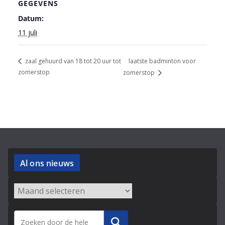
GEGEVENS
Datum:
11 juli
laatste badminton voor
zaal gehuurd van 18 tot 20 uur tot
zomerstop
zomerstop
Al ons nieuws
Archieven
Zoeken