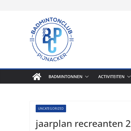
Skip
to
content
BADMINTONNEN
ACTIVITEITEN
UNCATEGORIZED
jaarplan recreanten 