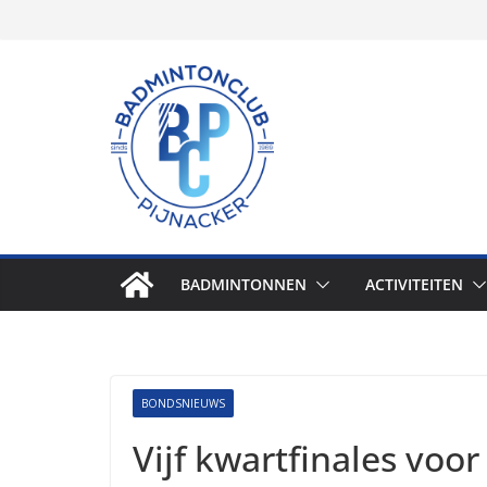
Skip
to
content
BADMINTONNEN
ACTIVITEITEN
BONDSNIEUWS
Vijf kwartfinales voo