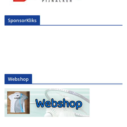
SponsorKliks
Webshop