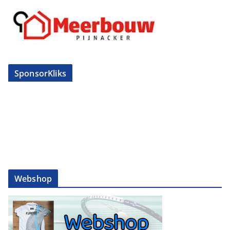
SponsorKliks
Webshop