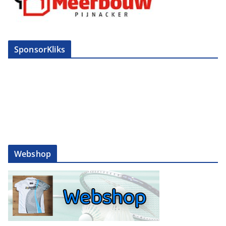
SponsorKliks
Webshop