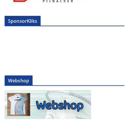
SponsorKliks
Webshop