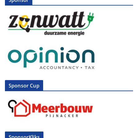
Sponsor
Sponsor Cup
SponsorKliks