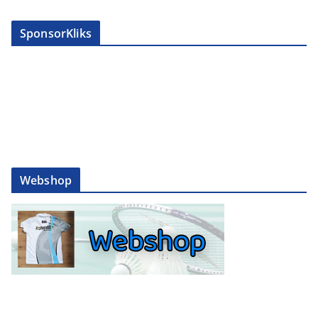
SponsorKliks
Webshop