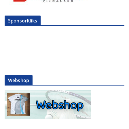
SponsorKliks
Webshop