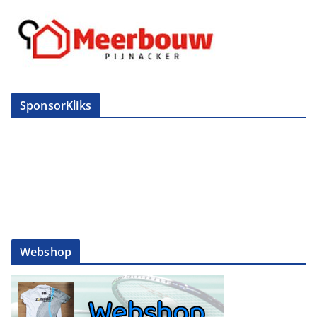
SponsorKliks
Webshop