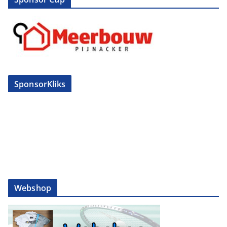
SponsorKliks
Webshop