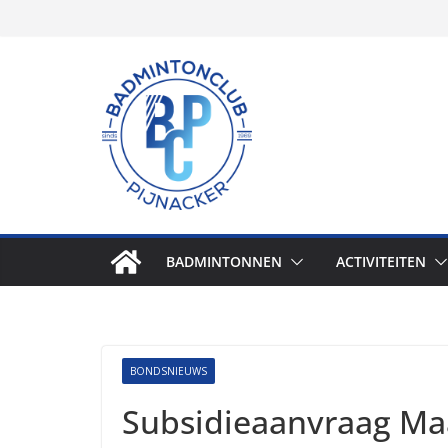
Skip
to
content
BADMINTONNEN
ACTIVITEITEN
BONDSNIEUWS
Subsidieaanvraag M