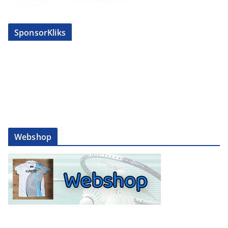
SponsorKliks
Webshop