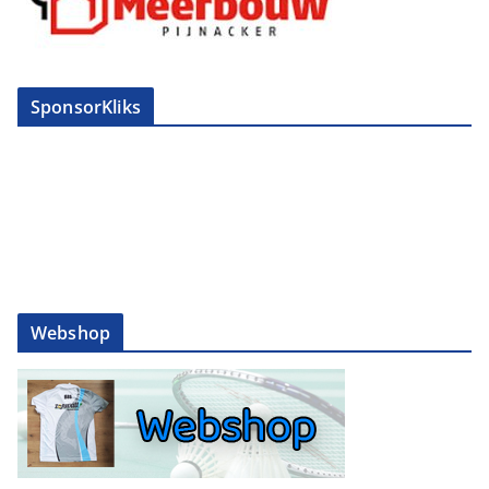
SponsorKliks
Webshop