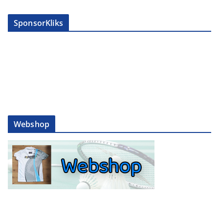
SponsorKliks
Webshop