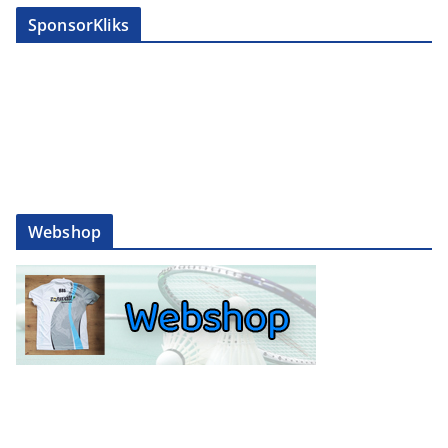
SponsorKliks
Webshop