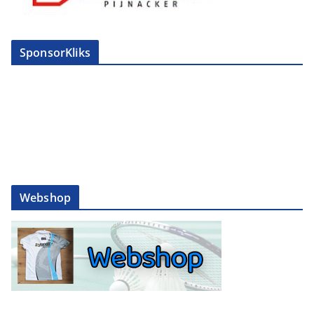
SponsorKliks
Webshop