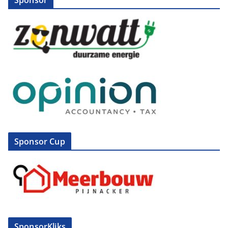
Sponsor
Sponsor Cup
SponsorKliks