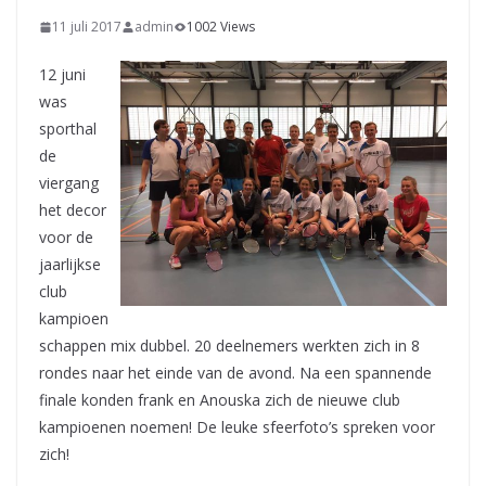
11 juli 2017
admin
1002 Views
12 juni
was
sporthal
de
viergang
het decor
voor de
jaarlijkse
club
kampioen
schappen mix dubbel. 20 deelnemers werkten zich in 8
rondes naar het einde van de avond. Na een spannende
finale konden frank en Anouska zich de nieuwe club
kampioenen noemen! De leuke sfeerfoto’s spreken voor
zich!