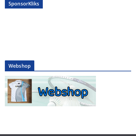
SponsorKliks
Webshop