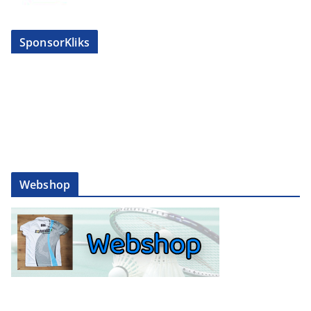
SponsorKliks
Webshop