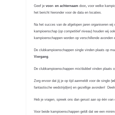
Geef je
voor- en achternaam
door
,
voor welke kampio
het bericht hieronder voor de data en locaties.
Na het succes van de afgelopen jaren organiseren wij
kampioenschap (
op competitief niveau
) houden wij oo
kampioenschappen worden op verschillende avonden en
De clubkampioenschappen single vinden plaats op maan
Viergang
.
De clubkampioenschappen mix/dubbel vinden plaats op
Zorg ervoor dat jij je op tijd aanmeld
t
voor de single (
v
fantastische wedstrijd(en) en gezellige avonden! Deel
Heb je vragen, spreek ons dan gerust aan op één van
Voor beide kampioenschappen geldt dat we een minima