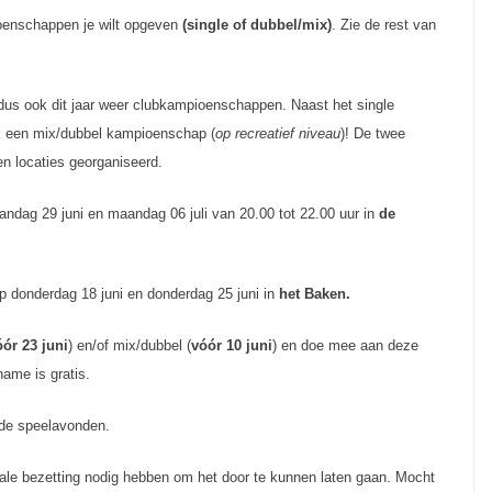
enschappen je wilt opgeven
(single of dubbel/mix)
. Zie de rest van
 dus ook dit jaar weer clubkampioenschappen. Naast het single
k een mix/dubbel kampioenschap (
op recreatief niveau
)! De twee
 locaties georganiseerd.
dag 29 juni en maandag 06 juli van 20.00 tot 22.00 uur in
de
 donderdag 18 juni en donderdag 25 juni in
het Baken.
óór 23
juni
) en/of mix/dubbel (
vóór 10
juni
) en doe mee aan deze
name is gratis.
 de speelavonden.
le bezetting nodig hebben om het door te kunnen laten gaan. Mocht