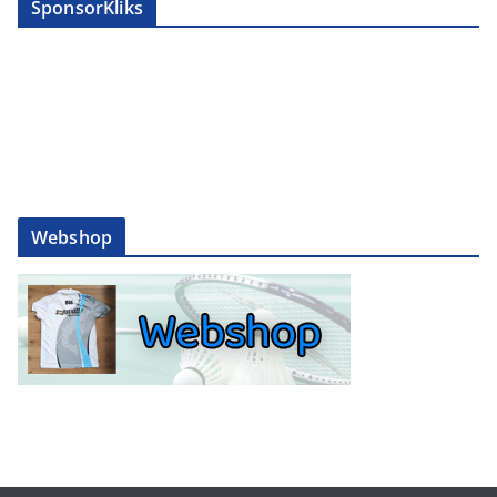
SponsorKliks
Webshop