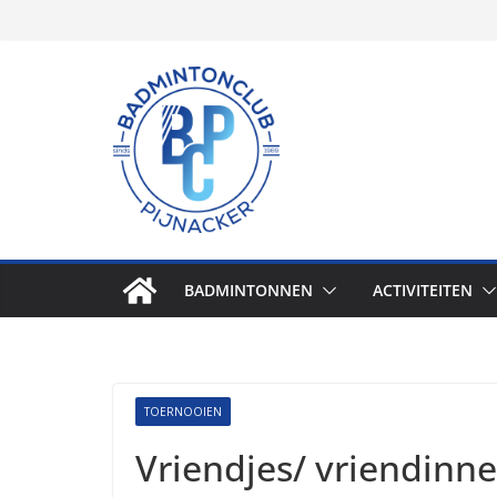
Skip
to
content
BADMINTONNEN
ACTIVITEITEN
TOERNOOIEN
Vriendjes/ vriendinne