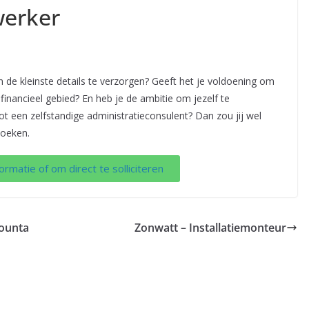
werker
 in de kleinste details te verzorgen? Geeft het je voldoening om
inancieel gebied? En heb je de ambitie om jezelf te
 een zelfstandige administratieconsulent? Dan zou jij wel
zoeken.
ormatie of om direct te solliciteren
counta
Zonwatt – Installatiemonteur