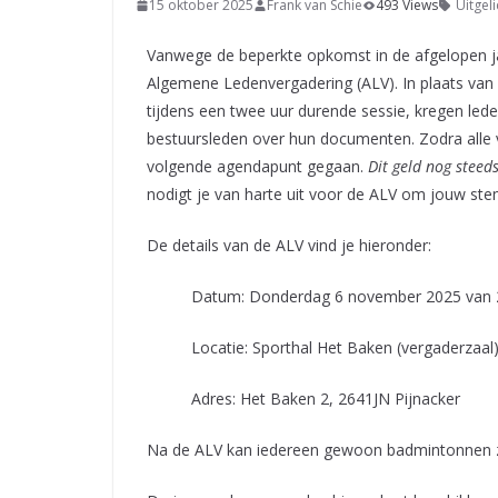
15 oktober 2025
Frank van Schie
493 Views
Uitgeli
Vanwege de beperkte opkomst in de afgelopen ja
Algemene Ledenvergadering (ALV). In plaats van 
tijdens een twee uur durende sessie, kregen led
bestuursleden over hun documenten. Zodra alle 
volgende agendapunt gegaan.
Dit geld nog steed
nodigt je van harte uit voor de ALV om jouw ste
De details van de ALV vind je hieronder:
Datum: Donderdag 6 november 2025 van 2
Locatie: Sporthal Het Baken (vergaderzaal
Adres: Het Baken 2, 2641JN Pijnacker
Na de ALV kan iedereen gewoon badmintonnen z