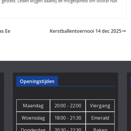
gesteld. Leden krijgen daarbij de mogelijkheid om vooraf hun
as Ee
Kerstballentoernooi 14 dec 2025
Openingstijden
Maandag
20:00 - 22:00
Viergang
Woensdag
18:00 - 21:30
Emerald
Donderdag
20:30 - 22:30
Baken