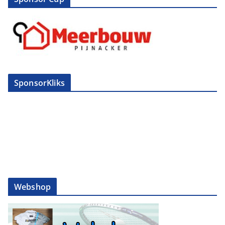
SponsorKliks
Webshop