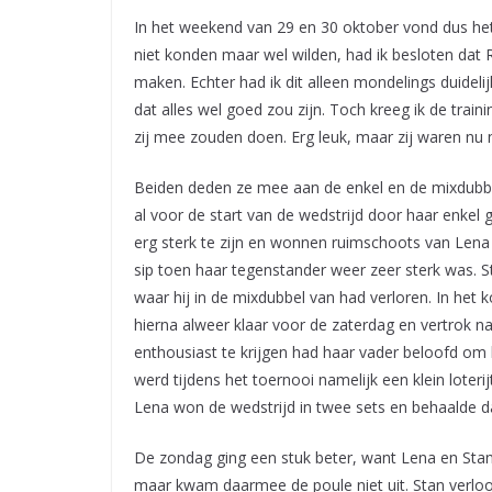
In het weekend van 29 en 30 oktober vond dus het
niet konden maar wel wilden, had ik besloten dat 
maken. Echter had ik dit alleen mondelings duidel
dat alles wel goed zou zijn. Toch kreeg ik de trai
zij mee zouden doen. Erg leuk, maar zij waren nu n
Beiden deden ze mee aan de enkel en de mixdubbe
al voor de start van de wedstrijd door haar enke
erg sterk te zijn en wonnen ruimschoots van Lena
sip toen haar tegenstander weer zeer sterk was. 
waar hij in de mixdubbel van had verloren. In het 
hierna alweer klaar voor de zaterdag en vertrok 
enthousiast te krijgen had haar vader beloofd om 
werd tijdens het toernooi namelijk een klein loterij
Lena won de wedstrijd in twee sets en behaalde d
De zondag ging een stuk beter, want Lena en Sta
maar kwam daarmee de poule niet uit. Stan verloor