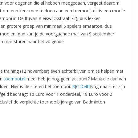
uit en voor degenen die al hebben meegedaan, vergeet daarom
ijkt om een keer mee te doen aan een toernooi, dit is een mooie
rnooi in Delft (van Bleiswijckstraat 72), dus lekker
een grotere groep van minimaal 6 spelers ernaartoe, dus
ernooien, dan kun je de voorgaande mail van 9 september
en mail sturen naar het volgende
de training (12 november) even achterblijven om te helpen met
an
toernooi.nl
mee. Heb je nog geen account? Maak die dan van
en. Hier is de site en het toernooi:
RJC Delft
Nogmaals, er zijn
ijfgeld bedraagt 10 Euro voor 1 onderdeel, 19 Euro voor 2
nclusief de verplichte toernooibijdrage van Badminton