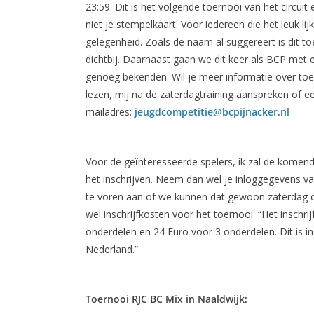
23:59. Dit is het volgende toernooi van het circ
niet je stempelkaart. Voor iedereen die het leuk l
gelegenheid. Zoals de naam al suggereert is dit toe
dichtbij. Daarnaast gaan we dit keer als BCP met 
genoeg bekenden. Wil je meer informatie over to
lezen, mij na de zaterdagtraining aanspreken of e
mailadres:
jeugdcompetitie@bcpijnacker.nl
Voor de geïnteresseerde spelers, ik zal de komen
het inschrijven. Neem dan wel je inloggegevens v
te voren aan of we kunnen dat gewoon zaterdag do
wel inschrijfkosten voor het toernooi: “Het inschr
onderdelen en 24 Euro voor 3 onderdelen. Dit is i
Nederland.”
Toernooi RJC BC Mix in Naaldwijk: