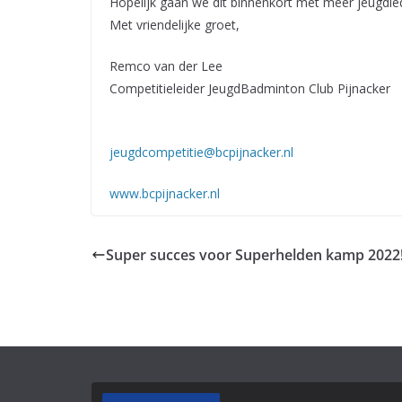
Hopelijk gaan we dit binnenkort met meer jeugdle
Met vriendelijke groet,
Remco van der Lee
Competitieleider JeugdBadminton Club Pijnacker
jeugdcompetitie@bcpijnacker.nl
www.bcpijnacker.nl
Super succes voor Superhelden kamp 2022