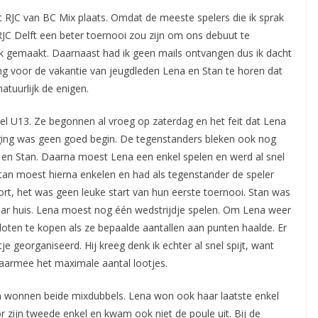
 RJC van BC Mix plaats. Omdat de meeste spelers die ik sprak
RJC Delft een beter toernooi zou zijn om ons debuut te
ijk gemaakt. Daarnaast had ik geen mails ontvangen dus ik dacht
ning voor de vakantie van jeugdleden Lena en Stan te horen dat
atuurlijk de enigen.
l U13. Ze begonnen al vroeg op zaterdag en het feit dat Lena
l ging was geen goed begin. De tegenstanders bleken ook nog
 en Stan. Daarna moest Lena een enkel spelen en werd al snel
Stan moest hierna enkelen en had als tegenstander de speler
kort, het was geen leuke start van hun eerste toernooi. Stan was
naar huis. Lena moest nog één wedstrijdje spelen. Om Lena weer
loten te kopen als ze bepaalde aantallen aan punten haalde. Er
tje georganiseerd. Hij kreeg denk ik echter al snel spijt, want
aarmee het maximale aantal lootjes.
n wonnen beide mixdubbels. Lena won ook haar laatste enkel
 zijn tweede enkel en kwam ook niet de poule uit. Bij de