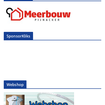
SponsorKliks
Webshop